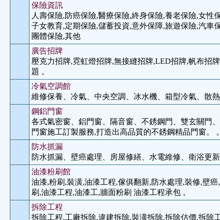
保險資訊
人壽保險,防癌保險,醫療保險,終身保險,養老保險,女性保
子女教育,定期保險,儲蓄投資,意外保障,旅遊保險,汽車保
團體保險,其他
廣告招牌
壓克力招牌,霓虹燈招牌,無接縫招牌,LED招牌,帆布招牌
題 。
冷氣空調館
維修保養、冷氣、中央空調、冰水機、箱型冷氣、散熱
鋼鋁門窗
各式氣密窗、鋁門窗、隔音窗、不銹鋼門、雙玄關門、
門窗施工訂製服務,打造出高品質的不銹鋼精品門窗。 
防水抓漏
防水抓漏、壁癌處理、房屋修繕、水電維修、衛浴更新
油漆粉刷館
油漆,粉刷,裝潢,油漆工程,傢俱翻新,防水處理,裝修,壁癌
刷,油漆工程,油漆工,牆面粉刷 油漆工程承包 。
拆除工程
拆除工程,工廠拆除,違建拆除,裝潢拆除,拆除估價,拆除工