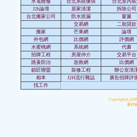
水電維修
台北系統傢俱
台北室內裝
J2h論壇
居家清潔
拆除公司
台北搬家公司
防水抓漏
窗簾
交易網
二胎貸款
搬家
芒果網
論壇
外包網
比價網
評價網
水蜜桃網
系統網
代書
招牌工程
房屋仲介
交易平台
跳蚤防治
急救網
比價網
鎖匠聯盟
裝修工程
辦公室清
相本
J2H流行雜誌
廣告招牌評
找工作
Copyright(C)20
著作