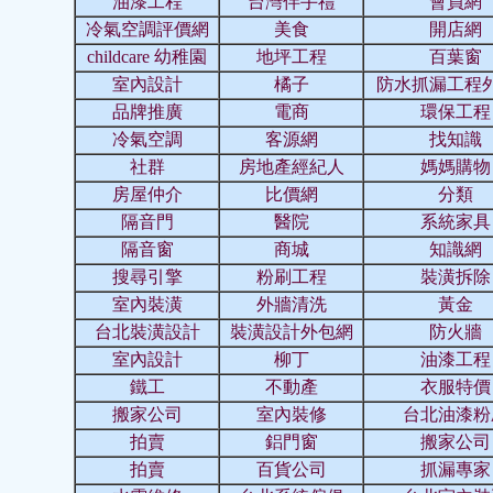
油漆工程
台灣伴手禮
會員網
冷氣空調評價網
美食
開店網
childcare 幼稚園
地坪工程
百葉窗
室內設計
橘子
防水抓漏工程
品牌推廣
電商
環保工程
冷氣空調
客源網
找知識
社群
房地產經紀人
媽媽購物
房屋仲介
比價網
分類
隔音門
醫院
系統家具
隔音窗
商城
知識網
搜尋引擎
粉刷工程
裝潢拆除
室內裝潢
外牆清洗
黃金
台北裝潢設計
裝潢設計外包網
防火牆
室內設計
柳丁
油漆工程
鐵工
不動產
衣服特價
搬家公司
室內裝修
台北油漆粉
拍賣
鋁門窗
搬家公司
拍賣
百貨公司
抓漏專家