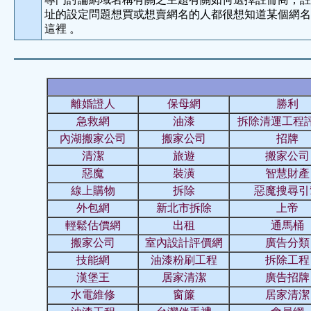
址的設定問題想買或想賣網名的人都很想知道某個網名
這裡 。
離婚證人
保母網
勝利
急救網
油漆
拆除清運工程
內湖搬家公司
搬家公司
招牌
清潔
旅遊
搬家公司
惡魔
裝潢
智慧財產
線上購物
拆除
惡魔搜尋引
外包網
新北市拆除
上帝
輕鬆估價網
出租
通馬桶
搬家公司
室內設計評價網
廣告分類
技能網
油漆粉刷工程
拆除工程
漢堡王
居家清潔
廣告招牌
水電維修
窗簾
居家清潔