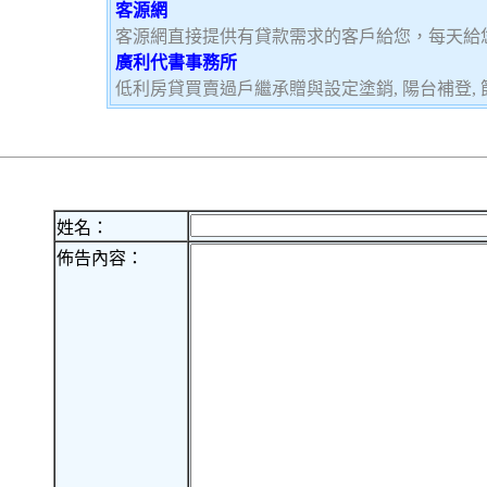
客源網
客源網直接提供有貸款需求的客戶給您，每天給
廣利代書事務所
低利房貸買賣過戶繼承贈與設定塗銷, 陽台補登, 節
姓名：
佈告內容：