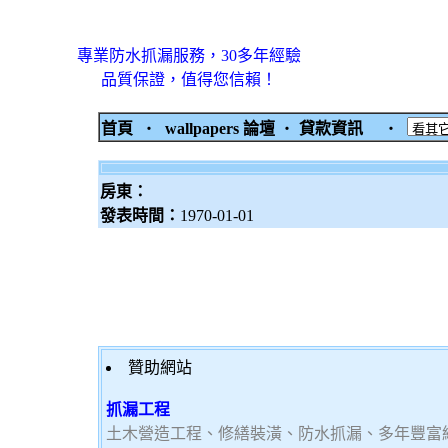
專業防水抓漏服務，30多年經驗
品質保證，值得您信賴！
首頁
‧
wallpapers 論壇
‧
貸款資訊
‧
房東：
發表時間：
1970-01-01
贊助網站
抓漏工程
土木營造工程、修繕裝潢、防水抓漏、多年豐富