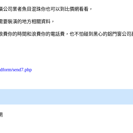
潢公司業者魚目混珠你也可以到比價網看看，
需要裝潢的地方相關資料，
浪費你的時間和浪費你的電話費，也不怕碰到黑心的
鋁門窗
公司
cdform/send7.php
網