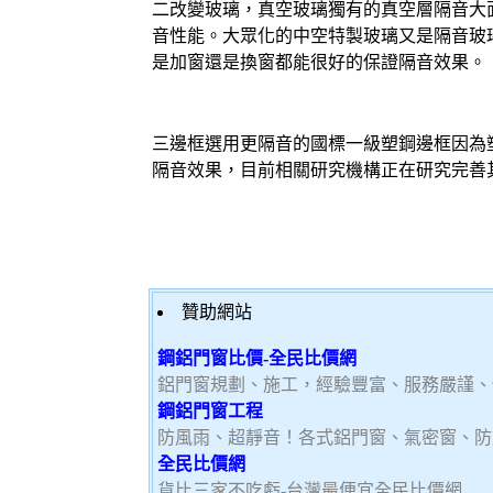
二改變玻璃，真空玻璃獨有的真空層隔音大
音性能。大眾化的中空特製玻璃又是隔音玻
是加窗還是換窗都能很好的保證隔音效果。
三邊框選用更隔音的國標一級塑鋼邊框因為
隔音效果，目前相關研究機構正在研究完善
贊助網站
鋼鋁門窗比價-全民比價網
鋁門窗規劃、施工，經驗豐富、服務嚴謹、
鋼鋁門窗工程
防風雨、超靜音！各式鋁門窗、氣密窗、防
全民比價網
貨比三家不吃虧-台灣最便宜全民比價網