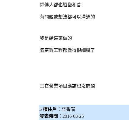
師傅人都也還蠻和善
有問題或想法都可以溝通的
我是給這家做的
氣密窗工程都做得很細膩了
其它營業項目應該也沒問題
5 樓住戶：
亞香喵
發表時間：
2016-03-25