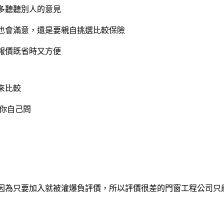
多聽聽別人的意見
也會滿意，還是要親自挑選比較保險
報價既省時又方便
來比較
你自己問
因為只要加入就被灌爆負評價，所以評價很差的
門窗工程
公司只