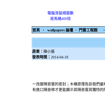
電腦滑鼠細菌數
是馬桶400倍
首頁
‧
wallpapers 論壇
‧
門窗工程館
房東：
辣小張
發表時間：
2014-04-18
一改變
隔音窗
的密封；木桶原理告訴我們最
有進口隔音條才更能顯示其
隔音窗
其獨特的