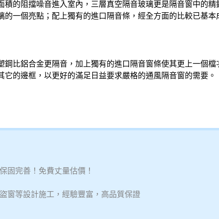
面積的阻擋噪音進入室內，三層真空隔音玻璃更是
隔音窗
中的精
璃的一個亮點；配上獨有的進口隔音條，經全方面的比較已基本
塑鋼比鋁合金更隔音，加上獨有的進口
隔音窗
條使其更上一個檔
其它的邊框，以更好的滿足日益要求嚴格的通風
隔音窗
的需要。
保固完善！免費丈量估價！
盜窗等設計施工，經驗豐富，高品質保證