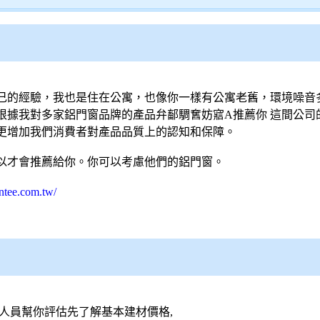
己的經驗，我也是住在公寓，也像你一樣有公寓老舊，環境噪音
據我對多家鋁門窗品牌的產品弁鄐騆𡚒妨寣A推薦你 這間公司
更增加我們消費者對產品品質上的認知和保障。
以才會推薦給你。你可以考慮他們的鋁門窗。
ntee.com.tw/
人員幫你評估先了解基本建材價格,