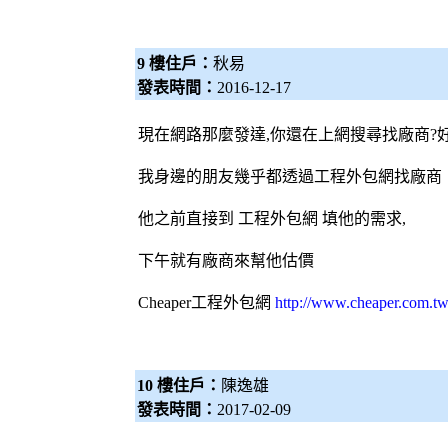
9 樓住戶：
秋易
發表時間：
2016-12-17
現在網路那麼發達,你還在上網搜尋找廠商?
我身邊的朋友幾乎都透過工程
外包網
找廠商
他之前直接到 工程
外包網
填他的需求,
下午就有廠商來幫他估價
Cheaper工程
外包網
http://www.cheaper.com.tw
10 樓住戶：
陳逸雄
發表時間：
2017-02-09