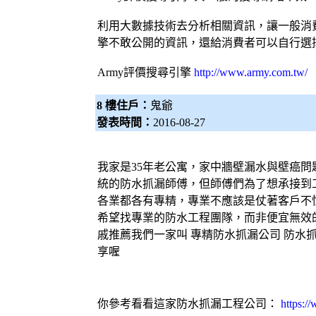
利用大數據技術去分析相關資訊，讓一般消
擎
不敢公開的資訊，還給消費者可以自行選
Army評價
搜尋引擎
http://www.army.com.tw/
8 樓住戶：
鬼爺
發表時間：
2016-08-27
我家是35年老公寓，家中牆壁
漏水
與
壁癌
問
統的防水
抓漏師傅
，但師傅們為了想承接到
各業都各有專精，專業不應該是仗著客戶不
希望找專業的
防水工程
團隊，而非便宜無效
戚推薦我們一家叫 專精
防水抓漏
公司
防水
享喔
你參考看看這家
防水抓漏
工程公司：
https:/