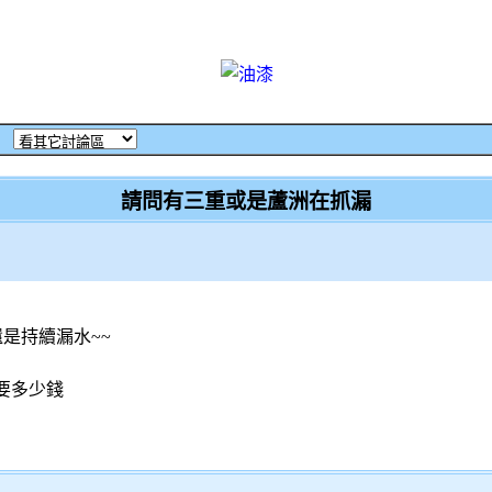
‧
請問有三重或是蘆洲在抓漏
是持續漏水~~
要多少錢