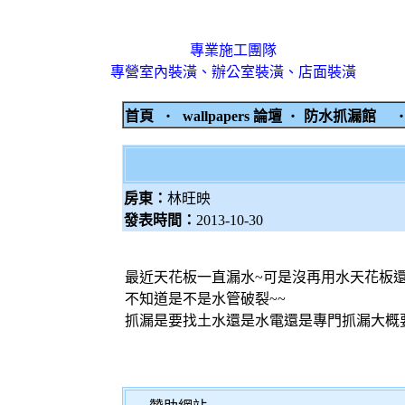
專業施工團隊
專營室內裝潢、辦公室裝潢、店面裝潢
首頁
‧
wallpapers 論壇
‧
防水抓漏館
房東：
林旺映
發表時間：
2013-10-30
最近天花板一直漏水~可是沒再用水天花板還
不知道是不是水管破裂~~
抓漏是要找土水還是水電還是專門抓漏大概