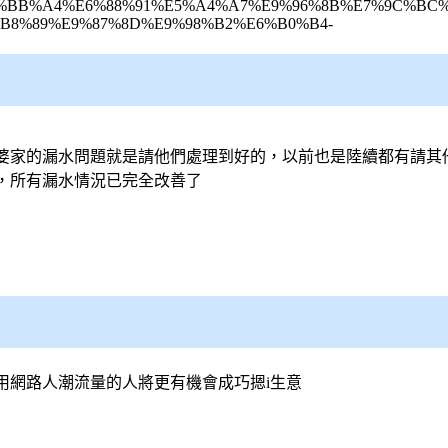
/2952282-%E4%BB%A4%E6%88%91%E5%A4%A7%E9%96%8B%E7%9
B8%89%E9%87%8D%E9%98%B2%E6%B0%B4-
婆家的漏水問題就是請他們處理到好的，以前也是陸續都有請其
，所有漏水情況已完全改善了
用網路人潮流量的人將更有機會成巧摁i生意