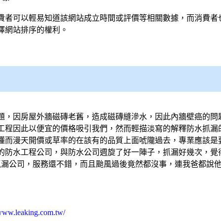
費者可以輕易知道該網站成立時間或評價等相關數據，而消費者
擇網站排序的權利。
題，因房屋外牆磁磚老舊，造成磁磚縫滲水，因此內牆
壁癌
的問
工程因此以便宜的價格吸引我們，然而輕描淡寫的解釋
防水抓漏
懂而漫天開價或草率的在該有的品質上面唬隴過去，專業應該是
的
防水工程
公司，與
防水公司
週旋了好一陣子，
抓漏
好幾次，覺
抓漏
公司，服務還不錯，而且颱風過後竟然都沒事，連我爸都說
/www.leaking.com.tw/