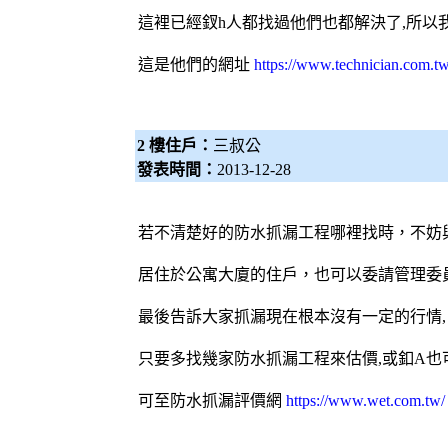
這裡已經釵h人都找過他們也都解決了,所以
這是他們的網址
https://www.technician.com.tw
2 樓住戶：
三叔公
發表時間：
2013-12-28
若不清楚好的防水抓漏工程哪裡找時，不妨
居住於公寓大廈的住戶，也可以委請管理委
最後告訴大家抓漏現在根本沒有一定的行情,
只要多找幾家防水抓漏工程來估價,或釦A也
可至防水抓漏
評價網
https://www.wet.com.tw/