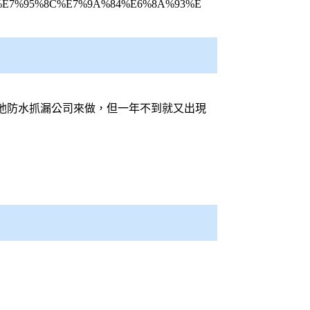
C%BC%E7%95%8C%E7%9A%84%E6%8A%93%E
他防水抓漏公司來做，但一年不到就又出現