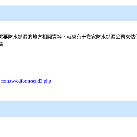
需要防水抓漏的地方相關資料，就會有十幾家防水抓漏公司來估
價
s.com.tw/cdform/send3.php