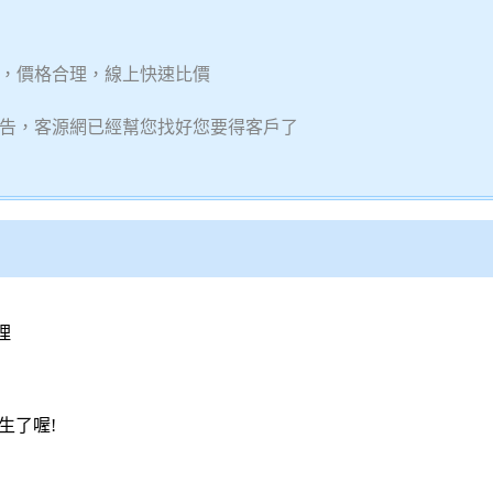
，價格合理，線上快速比價
告，客源網已經幫您找好您要得客戶了
理
生了喔!