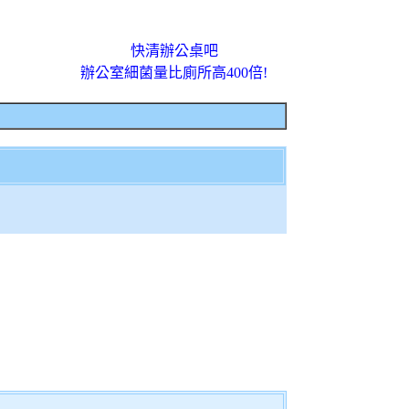
快清辦公桌吧
辦公室細菌量比廁所高400倍!