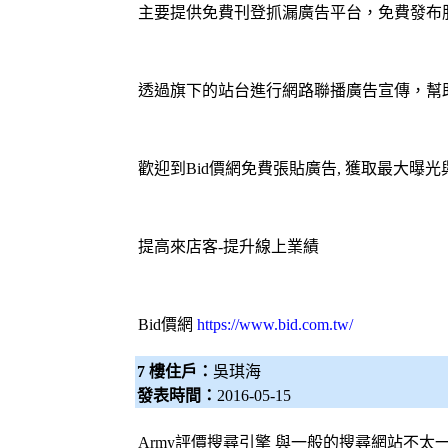
主要提供免費刊登
抓漏
廣告平台，免費發布
透過旗下的站台進行網路聯播廣告宣傳，幫
歡迎到
Bid價網
免費張貼廣告, 獲取最大曝光
提高來店客-提升線上業績
Bid價網
https://www.bid.com.tw/
7 樓住戶：
吳琪海
發表時間：
2016-05-15
Army評價
搜尋引擎
與一般的搜尋網站不太