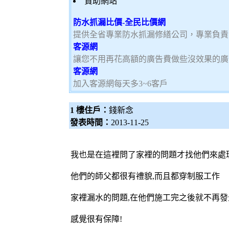
贊助網站
防水抓漏比價-全民比價網
提供全省專業防水抓漏修繕公司，專業負責
客源網
讓您不用再花高額的廣告費做些沒效果的廣
客源網
加入客源網每天多3~6客戶
1 樓住戶：
錢新念
發表時間：
2013-11-25
我也是在這裡問了家裡的問題才找他們來處
他們的師父都很有禮貌,而且都穿制服工作
家裡漏水的問題,在他們施工完之後就不再發
感覺很有保障!