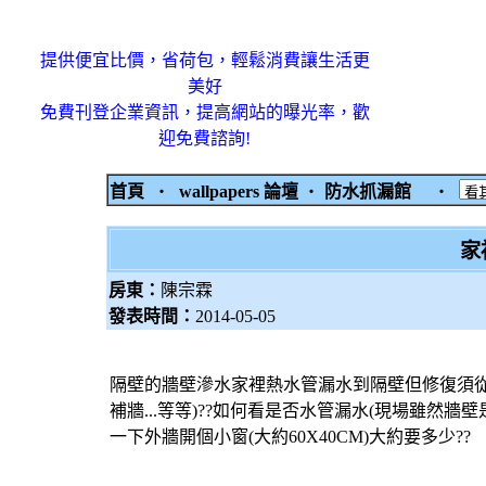
提供便宜比價，省荷包，輕鬆消費讓生活更
美好
免費刊登企業資訊，提高網站的曝光率，歡
迎免費諮詢!
首頁
‧
wallpapers 論壇
‧
防水抓漏館
‧
家
房東：
陳宗霖
發表時間：
2014-05-05
隔壁的牆壁滲水家裡熱水管漏水到隔壁但修復須從隔
補牆...等等)??如何看是否水管漏水(現場雖然牆
一下外牆開個小窗(大約60X40CM)大約要多少??