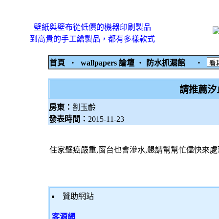
壁紙與壁布從低價的機器印刷製品
到高貴的手工繪製品，都有多樣款式
首頁
‧
wallpapers 論壇
‧
防水抓漏館
‧
請推薦汐
房東：
劉玉齡
發表時間：
2015-11-23
住家璧癌嚴重,窗台也會滲水,懇請幫幫忙儘快來處
贊助網站
客源網