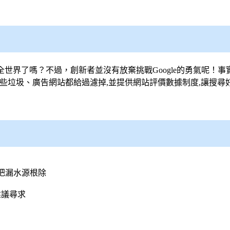
服全世界了嗎？不過，創新者並沒有放棄挑戰Google的勇氣呢！
些垃圾、廣告網站都給過濾掉,並提供網站評價數據制度,讓搜尋
把漏水源根除
建議尋求