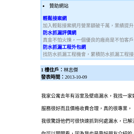
贊助網站
輕鬆接案網
加入輕鬆接案網月營業額破千萬，業績提升5
防水抓漏評價網
真金不怕火煉，一個優良的廠商是不怕客戶
防水抓漏工程外包網
找防水抓漏工程機會，累積防水抓漏工程接
1 樓住戶：
林志傑
發表時間：
2013-10-09
我家公寓去年有浴室及壁癌漏水，我找一家
服務很好而且價格收費合理，真的很專業，
我很驚訝他們可很快速抓到何處漏水，已解
你可以問問看，因為我也是靠好朋友介紹的