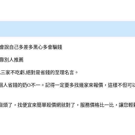
誰會說自己多差多黑心多會騙錢
靠別人推薦
比三家不吃虧,絕對是省錢的至理名言。
個人省錢的奶O不一。記得一定要多找幾家來報價，這樣不但可
麻煩了，找便宜來簡單
殺價網
就對了，服務價格比一比，讓您輕