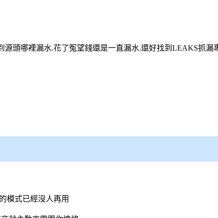
源頭哪裡漏水.花了冤望錢還是一直漏水.還好找到LEAKS
抓漏
汰的模式已經沒人再用