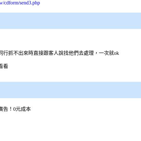
tw/cdform/send3.php
同行抓不出來時直接跟客人說找他們去處理，一次就ok
看看
廣告！0元成本