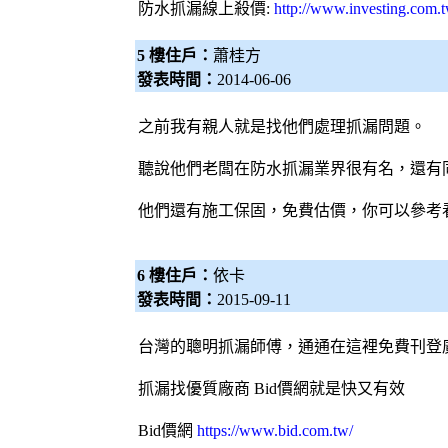
防水抓漏
線上殺價:
http://www.investing.com.
5 樓住戶：
蕭桂方
發表時間：
2014-06-06
之前我有親人就是找他們處理
抓漏
問題。
聽說他們老闆在防水
抓漏
業界很有名，還有
他們還有施工保固，免費估價，你可以參考
6 樓住戶：
依卡
發表時間：
2015-09-11
台灣的聰明
抓漏
師傅，通通在這裡免費刊登
抓漏
找優質廠商
Bid價網
就是快又有效
Bid價網
https://www.bid.com.tw/