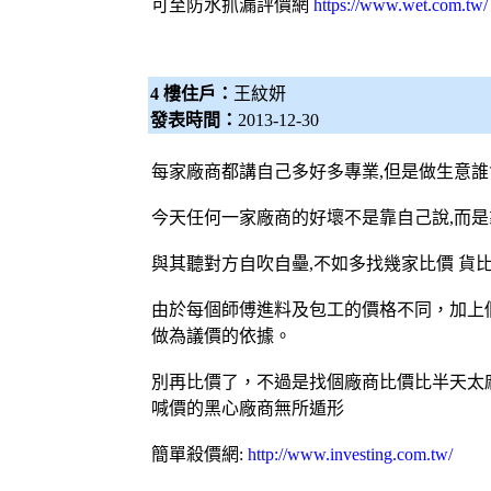
可至防水抓漏
評價網
https://www.wet.com.tw/
4 樓住戶：
王紋妍
發表時間：
2013-12-30
每家廠商都講自己多好多專業,但是做生意
今天任何一家廠商的好壞不是靠自己說,而是
與其聽對方自吹自壘,不如多找幾家比價 貨
由於每個師傅進料及包工的價格不同，加上
做為議價的依據。
別再
比價
了，不過是找個廠商
比價
比半天太
喊價的黑心廠商無所遁形
簡單殺價網
:
http://www.investing.com.tw/