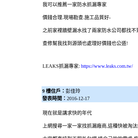
我可以推薦一家防水
抓漏專家
價錢合理.現場勘查.施工品質好-
之前家裡牆壁漏水找了兩家防水公司都找不到
查修幫我找到源頭也處理好價錢也公道!
LEAKS
抓漏專家
:
https://www.leaks.com.tw/
9 樓住戶：
彭佳玲
發表時間：
2016-12-17
現在就是講求快的年代
上網搜尋一家一家找
抓漏
廠商,這種快被淘