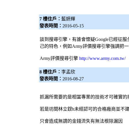
7 樓住戶：
藍妍輝
發表時間：
2016-05-15
談到
搜尋引擎
，有誰會懷疑Google已經征
己的特色，例如Army評價
搜尋引擎
強調把一
Army評價
搜尋引擎
http://www.army.com.tw/
8 樓住戶：
李孟欣
發表時間：
2016-08-27
抓漏
所需要的是相當專業的技術才可確實的
若是坊間林立釵h未經認可的合格廠商並不
只會造成無謂的金錢流失有無法根除漏因