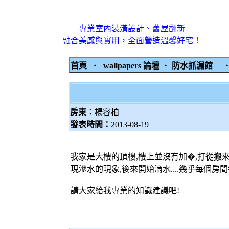
專業室內裝潢設計、舊屋翻新
融合美感與實用，全面營造溫馨好宅！
首頁
‧
wallpapers 論壇
‧
防水抓漏館
房東：
楊容柏
發表時間：
2013-08-19
我家是大樓的頂樓,樓上並沒有加�,打從搬
現滲水的現象,後來開始滴水....幾乎每個房間
請大家給我專業的知識建議吧!