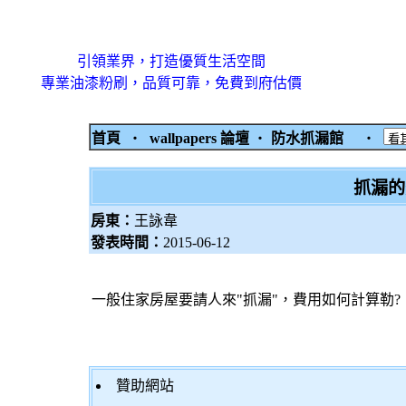
引領業界，打造優質生活空間
專業油漆粉刷，品質可靠，免費到府估價
首頁
‧
wallpapers 論壇
‧
防水抓漏館
‧
抓漏的
房東：
王詠韋
發表時間：
2015-06-12
一般住家房屋要請人來"抓漏"，費用如何計算勒?
贊助網站