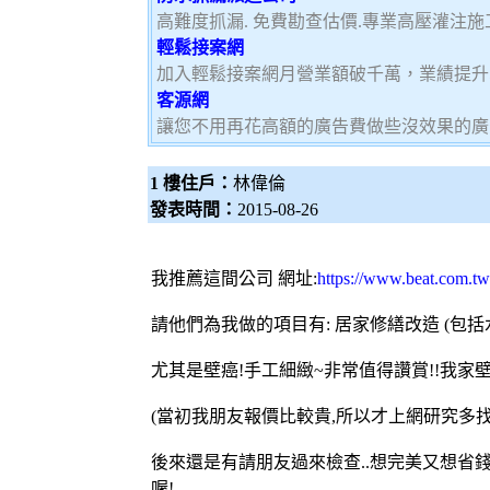
高難度抓漏. 免費勘查估價.專業高壓灌注施工
輕鬆接案網
加入輕鬆接案網月營業額破千萬，業績提升5
客源網
讓您不用再花高額的廣告費做些沒效果的廣
1 樓住戶：
林偉倫
發表時間：
2015-08-26
我推薦這間公司 網址:
https://www.beat.com.tw
請他們為我做的項目有: 居家修繕改造 (包括水
尤其是壁癌!手工細緻~非常值得讚賞!!我家
(當初我朋友報價比較貴,所以才上網研究多找
後來還是有請朋友過來檢查..想完美又想省錢
喔!