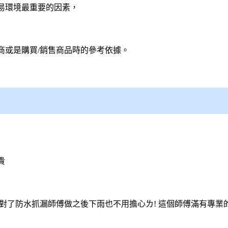
易環境最重要的因素，
商或是購買/銷售商品時的參考依據。
貴
對了防水
抓漏師傅
做之後下雨也不用擔心ㄌ! 這個師傅滿有專業