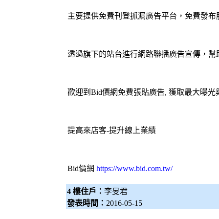
主要提供免費刊登
抓漏
廣告平台，免費發布
透過旗下的站台進行網路聯播廣告宣傳，幫
歡迎到
Bid價網
免費張貼廣告, 獲取最大曝光
提高來店客-提升線上業績
Bid價網
https://www.bid.com.tw/
4 樓住戶：
李旻君
發表時間：
2016-05-15