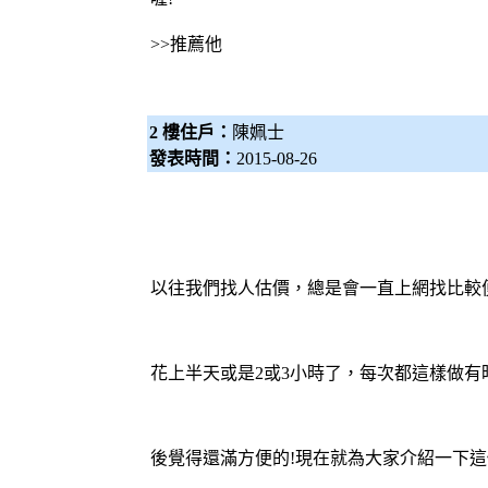
>>推薦他
2 樓住戶：
陳姵士
發表時間：
2015-08-26
以往我們找人估價，總是會一直上網找比較便宜的
花上半天或是2或3小時了，每次都這樣做
後覺得還滿方便的!現在就為大家介紹一下這