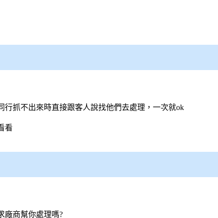
同行抓不出來時直接跟客人說找他們去處理，一次就ok
看看
求廠商幫你處理嗎?