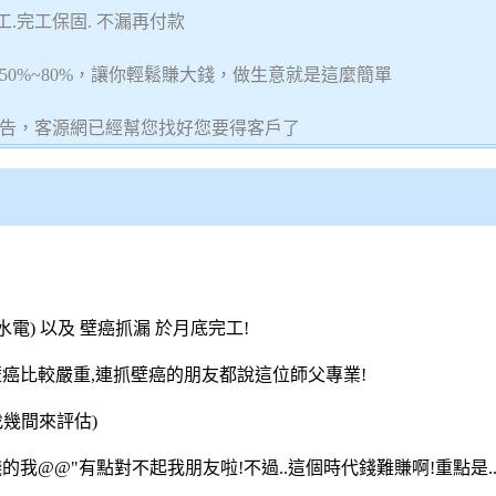
.完工保固. 不漏再付款
0%~80%，讓你輕鬆賺大錢，做生意就是這麼簡單
告，客源網已經幫您找好您要得客戶了
電) 以及 壁癌抓漏 於月底完工!
壁癌比較嚴重,連抓壁癌的朋友都說這位師父專業!
幾間來評估)
的我@@"有點對不起我朋友啦!不過..這個時代錢難賺啊!重點是