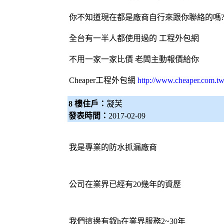
你不知道現在都是廠商自行來跟你聯絡的嗎
全台有一半人都使用過的 工程
外包網
不用一家一家比價 老闆主動報價給你
Cheaper工程
外包網
http://www.cheaper.com.tw
8 樓住戶：
凝芙
發表時間：
2017-02-09
我是專業的防水抓漏廠商
公司在業界已經有20幾年的資歷
我們這邊有釵h在業界服務2~30年