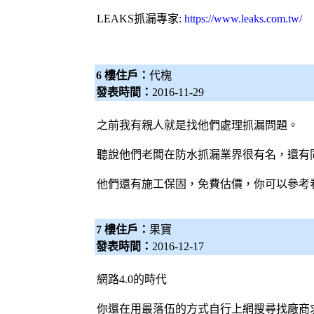
LEAKS
抓漏專家
:
https://www.leaks.com.tw/
6 樓住戶：
代槐
發表時間：
2016-11-29
之前我有親人就是找他們處理
抓漏
問題。
聽說他們老闆在防水
抓漏
業界很有名，還有
他們還有施工保固，免費估價，你可以參考
7 樓住戶：
果寶
發表時間：
2016-12-17
網路4.0的時代
你還在用最落伍的方式自行上網搜尋找廠商