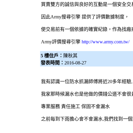
買賣雙方的誠信與良好的互動是一個安全交
因此Army
搜尋引擎
提供了評價數據制度，
使交易前有一個依據的確實紀錄，作為找廠
Army評價
搜尋引擎
http://www.army.com.tw/
5 樓住戶：
陳秋其
發表時間：
2016-08-27
我有認識一位防水
抓漏師傅
將近20多年經驗,
我家那時候漏水也是他做的價錢公道不會很
專業服務 責任施工 保固不會漏水
之前每到下雨擔心會不會漏水,我們找到一個