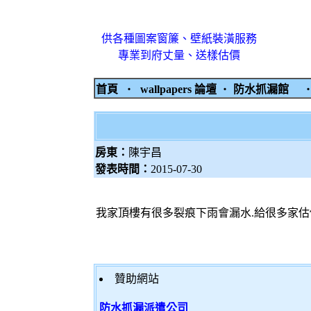
供各種圖案窗簾、壁紙裝潢服務
專業到府丈量、送樣估價
首頁
‧
wallpapers 論壇
‧
防水抓漏館
房東：
陳宇昌
發表時間：
2015-07-30
我家頂樓有很多裂痕下雨會漏水.給很多家估價
贊助網站
防水抓漏派遣公司