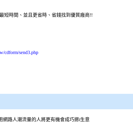
最短時間、並且更省時、省錢找到優質廠商!!
tw/cdform/send3.php
用網路人潮流量的人將更有機會成巧摁i生意