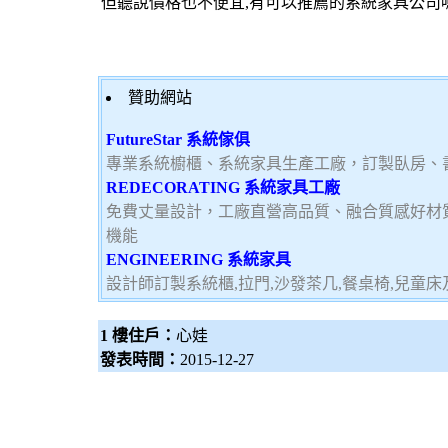
但聽說價格也不便宜,有可以推薦的系統家具公司
贊助網站
FutureStar 系統傢俱
專業系統櫥櫃、系統家具生產工廠，訂製臥房、
REDECORATING 系統家具工廠
免費丈量設計，工廠直營高品質、融合質感好材
機能
ENGINEERING 系統家具
設計師訂製系統櫃,拉門,沙發茶几,餐桌椅,兒童
1 樓住戶：
心娃
發表時間：
2015-12-27