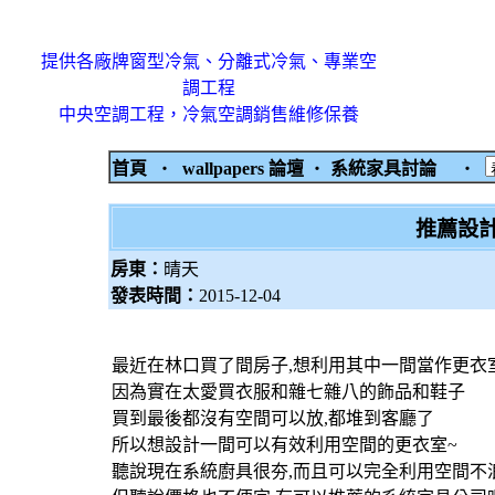
提供各廠牌窗型冷氣、分離式冷氣、專業空
調工程
中央空調工程，冷氣空調銷售維修保養
首頁
‧
wallpapers 論壇
‧
系統家具討論
‧
推薦設
房東：
晴天
發表時間：
2015-12-04
最近在林口買了間房子,想利用其中一間當作更衣
因為實在太愛買衣服和雜七雜八的飾品和鞋子
買到最後都沒有空間可以放,都堆到客廳了
所以想設計一間可以有效利用空間的更衣室~
聽說現在系統廚具很夯,而且可以完全利用空間不