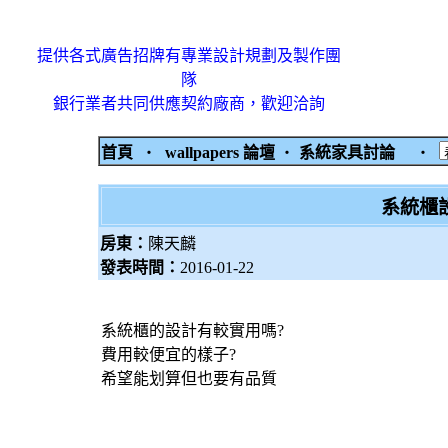
提供各式廣告招牌有專業設計規劃及製作團
隊
銀行業者共同供應契約廠商，歡迎洽詢
首頁
‧
wallpapers 論壇
‧
系統家具討論
‧
系統櫃
房東：
陳天麟
發表時間：
2016-01-22
系統櫃的設計有較實用嗎?
費用較便宜的樣子?
希望能划算但也要有品質