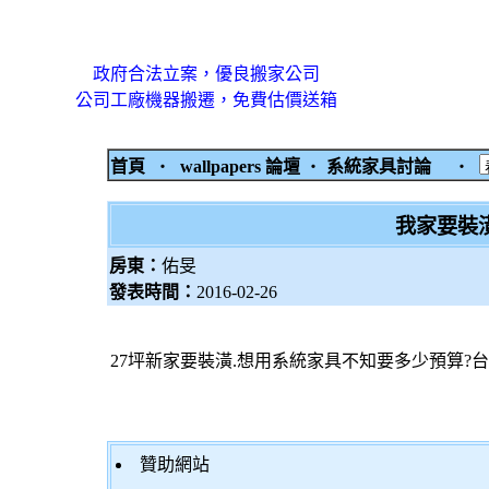
政府合法立案，優良搬家公司
公司工廠機器搬遷，免費估價送箱
首頁
‧
wallpapers 論壇
‧
系統家具討論
‧
我家要裝
房東：
佑旻
發表時間：
2016-02-26
27坪新家要裝潢.想用系統家具不知要多少預算?
贊助網站