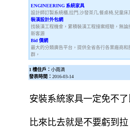
ENGINEERING 系統家具
設計師訂製系統櫃,拉門,沙發茶几,餐桌椅,兒童
裝潢設計外包網
找裝潢工程機會，累積裝潢工程接案經驗，無論
新客源
Bid 價網
最大的分類廣告平台，提供全省各行各業廠商和
群，
1 樓住戶：
小雨滴
發表時間：
2016-03-14
安裝
系統家具
一定免不了
比來比去就是不要虧到拉