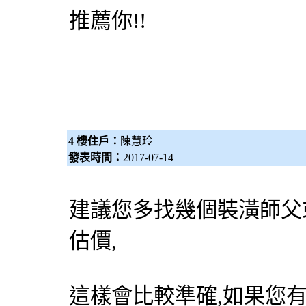
推薦你!!
4 樓住戶：
陳慧玲
發表時間：
2017-07-14
建議您多找幾個裝潢師
估價,
這樣會比較準確,如果您