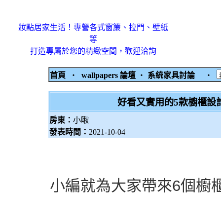
妝點居家生活！專營各式窗簾、拉門、壁紙
等
打造專屬於您的精緻空間，歡迎洽詢
首頁
‧
wallpapers 論壇
‧
系統家具討論
‧
好看又實用的5款櫥櫃設
房東：
小啾
發表時間：
2021-10-04
小編就為大家帶來6個櫥