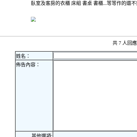
臥室及客房的衣櫃 床組 書桌 書櫃...等等作的還
共 7 人
姓名：
佈告內容：
其他選項: