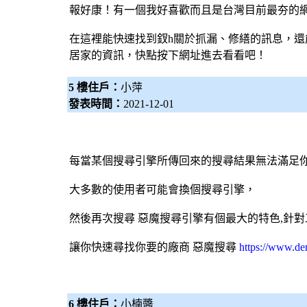
報好康！有一個我好喜歡而且是台灣目前最夯的
在這裡能快速找到釵h關於
抓漏
、修繕的訊息，還
居家的資訊，快點按下網址進去看看吧！
5 樓住戶：
小萍
發表時間：
2021-12-01
每當某個
搜尋引擎
所傳回來的搜尋結果無法滿足
大多數的使用者可能會換個
搜尋引擎
，
然後再次搜尋 惡魔
搜尋引擎
有個最大的特色,針
讓你快速尋找你要的廠商
惡魔搜尋
https://www.d
6 樓住戶：
小楠醬