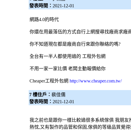
發表時間：
2021-12-01
網路4.0的時代
你還在用最落伍的方式自行上網搜尋找廠商求廠商
你不知道現在都是廠商自行來跟你聯絡的嗎?
全台有一半人都使用過的 工程
外包網
不用一家一家比價 老闆主動報價給你
Cheaper工程
外包網
http://www.cheaper.com.tw/
7 樓住戶：
裴佳儒
發表時間：
2021-12-01
我之前也是跟你一樣比較過很多系統傢俱 我朋友推
熱忱,又有製作的品管和保固,傢俱的等級品質覺得還