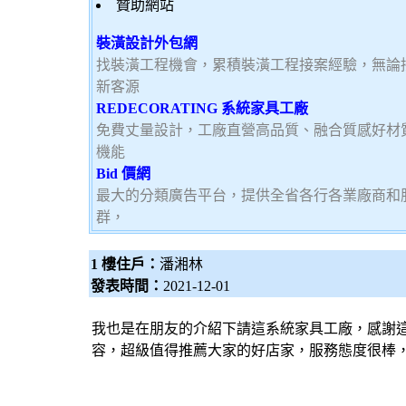
贊助網站
裝潢設計外包網
找裝潢工程機會，累積裝潢工程接案經驗，無論
新客源
REDECORATING 系統家具工廠
免費丈量設計，工廠直營高品質、融合質感好材
機能
Bid 價網
最大的分類廣告平台，提供全省各行各業廠商和
群，
1 樓住戶：
潘湘林
發表時間：
2021-12-01
我也是在朋友的介紹下請這
系統家具
工廠，感謝
容，超級值得推薦大家的好店家，服務態度很棒