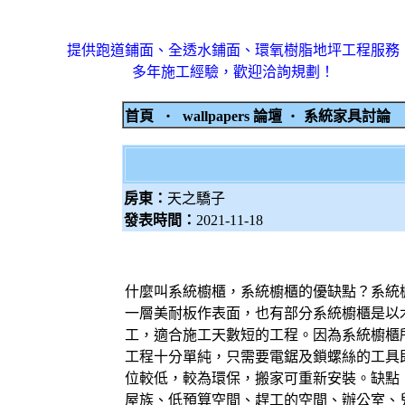
提供跑道鋪面、全透水鋪面、環氧樹脂地坪工程服務
多年施工經驗，歡迎洽詢規劃！
首頁
‧
wallpapers 論壇
‧
系統家具討論
房東：
天之驕子
發表時間：
2021-11-18
什麼叫系統櫥櫃，系統櫥櫃的優缺點？系統
一層美耐板作表面，也有部分系統櫥櫃是以
工，適合施工天數短的工程。因為系統櫥櫃
工程十分單純，只需要電鋸及鎖螺絲的工具
位較低，較為環保，搬家可重新安裝。缺點：
屋族、低預算空間、趕工的空間、辦公室、