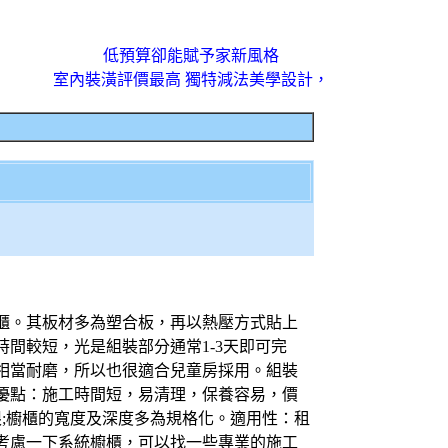
低預算卻能賦予家新風格
室內裝潢評價最高 獨特減法美學設計，
櫃。其板材多為塑合板，再以熱壓方式貼上
間較短，光是組裝部分通常1-3天即可完
相當耐磨，所以也很適合兒童房採用。組裝
優點：施工時間短，易清理，保養容易，價
;櫥櫃的寬度及深度多為規格化。適用性：租
考慮一下系統櫥櫃，可以找一些專業的施工