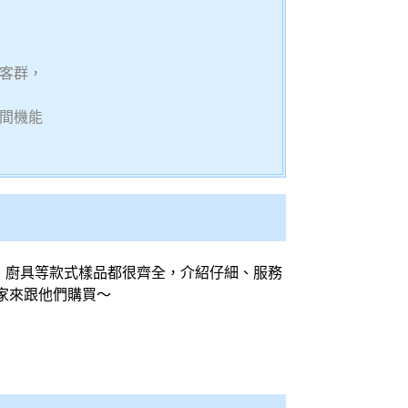
客群，
間機能
、廚具等款式樣品都很齊全，介紹仔細、服務
家來跟他們購買～