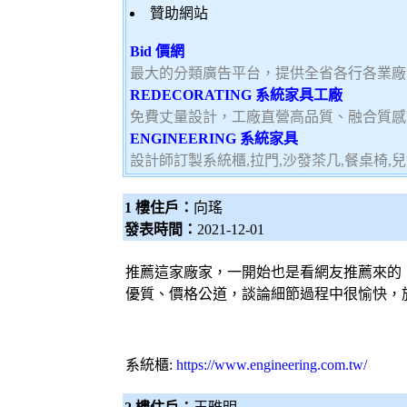
贊助網站
Bid 價網
最大的分類廣告平台，提供全省各行各業廠
REDECORATING 系統家具工廠
免費丈量設計，工廠直營高品質、融合質感
ENGINEERING 系統家具
設計師訂製系統櫃,拉門,沙發茶几,餐桌椅,
1 樓住戶：
向瑤
發表時間：
2021-12-01
推薦這家廠家，一開始也是看網友推薦來的
優質、價格公道，談論細節過程中很愉快，
系統櫃
:
https://www.engineering.com.tw/