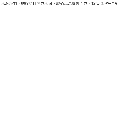
、木芯板剩下的餘料打碎成木屑，經過高溫壓製而成，製造過程符合