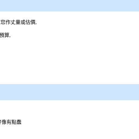
您作丈量或估價,
預算,
好像有點蠢