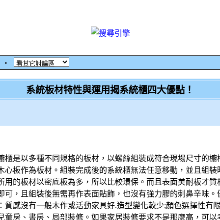
‧
系統板材特性與運用揭系統櫃四大優點！
櫥櫃是以多種不同規格的板材，以螺絲組裝成符合現場尺寸的櫥
木心板作為板材。組裝完成後的系統櫃無法任意移動，並且組裝時
所用的板材以密底板為多，所以比較環保。而且表面美耐板才質
即可，且組裝後無需再作表面貼飾，也沒有強力膠的刺鼻辛味。
質感沒有一般木作或活動家具好.造型變化較少;顏色選擇性有限
兒童房、書房、局部裝修。如果家居裝修要求不是那麼高，可以