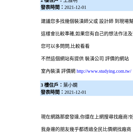
2 樓住戶：
王雅明
發表時間：
2021-12-01
建議您多找幾個裝潢師父或
設計師
到現場幫
這樣會比較準確,如果您有自己的想法作法及
您可以多問問,比較看看
不然這個網站有提供
裝潢公司
評價的網站
室內裝潢
評價網
http://www.studying.com.tw/
3 樓住戶：
葉小嫻
發表時間：
2021-12-01
現在網路那麼發達,你還在上網搜尋找廠商?
我身邊的朋友幾乎都透過
全民比價網
找廠商