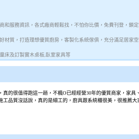
商和服務資訊，各式廠商輕鬆找，不怕你比價，免費刊登，鎖定
好材質，打造理想優質廚房，客製化系統傢俱，充分滿足居家空
兒童床及訂製實木桌板,臥室家具等
，真的很值得跑這一趟，不楓O已經經營30年的優質商家，家具
施工品質沒話說，真的是細工的，廚具跟
系統櫃
很美，很推薦大