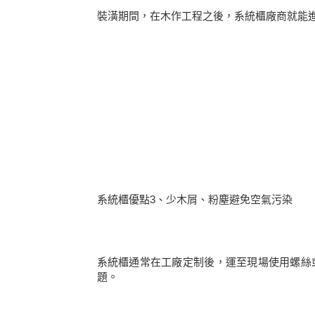
裝潢期間，在木作工程之後，系統櫃廠商就能進
系統櫃優點3、少木屑、粉塵避免空氣污染
系統櫃通常在工廠定制後，運至現場使用螺絲
題。