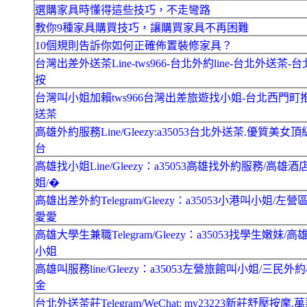
選購家具時懂得這些技巧，不走彎路
教你9種家具購買技巧，讓購買家具不再困難
10個規則告訴你如何正確佈置裝修家具？
台灣出差外送茶Line-tws966-台北外約line-台北外送茶-
按
台灣叫小姐加賴tws966台灣出差旅遊找小姐-台北西門町
送茶
高雄外約服務Line/Gleezy:a35053台北外送茶.優質美女頂
台
高雄找小姐Line/Gleezy：a35053高雄找外約服務/高雄
姐/�
高雄出差外約Telegram/Gleezy：a35053小港叫小姐/左
愛愛
高雄大學生兼職Telegram/Gleezy：a35053找學生嫩妹/
小姐
高雄叫服務line/Gleezy：a35053左營旅館叫小姐/三民外
金
台北外送茶莊Telegram/WeChat: my23223新莊舒壓按摩