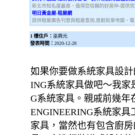
新北市知名度最高、值得您信賴的好房仲-提供
明日黃金屋-租屋網
提供租屋廣告刊登與租屋查詢,首創街景地圖、電
1 樓住戶：
巫興元
發表時間：
2020-12-28
如果你要做
系統家具
設計
ING
系統家具
做吧～我家是
G
系統家具
。親戚前幾年
ENGINEERING
系統家具
家具
，當然也有包含廚房