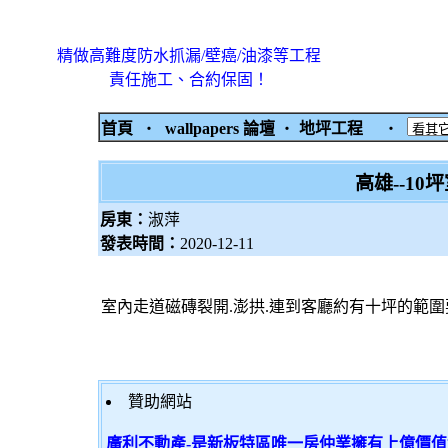
精做高難度防水抓漏/壁癌/油漆等工程
責任施工、合約保固！
首頁
‧
wallpapers 論壇
‧
地坪工程
‧
高雄--1
房東：
淑萍
發表時間：
2020-12-11
室內走道磁磚裂開.澎拱.連到客廳約有十坪的範圍
贊助網站
廣利不動產-是新板特區唯一房仲業擁有上億價