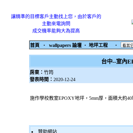
讓精準的目標客戶主動找上您，由於客戶的
主動來電詢問
成交機率能夠大為提高
首頁
‧
wallpapers 論壇
‧
地坪工程
‧
台中--室內
房東：
竹筠
發表時間：
2020-12-24
施作學校教室EPOXY地坪，5mm厚，面積大約4
贊助網站