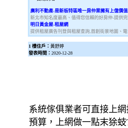
廣利不動產-是新板特區唯一房仲業擁有上億價
新北市知名度最高、值得您信賴的好房仲-提供
明日黃金屋-租屋網
提供租屋廣告刊登與租屋查詢,首創街景地圖、電
1 樓住戶：
黃舒婷
發表時間：
2020-12-28
系統傢俱
業者可直接上網
預算，上網做一點末狳蚑