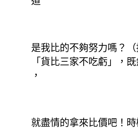
道
是我比的不夠努力嗎？（
「貨比三家不吃虧」，既
，
就盡情的拿來比價吧！時