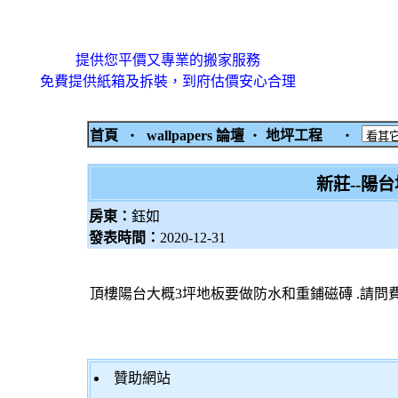
提供您平價又專業的搬家服務
免費提供紙箱及拆裝，到府估價安心合理
首頁
‧
wallpapers 論壇
‧
地坪工程
‧
新莊--陽
房東：
鈺如
發表時間：
2020-12-31
頂樓陽台大概3坪地板要做防水和重鋪磁磚 .請問費
贊助網站