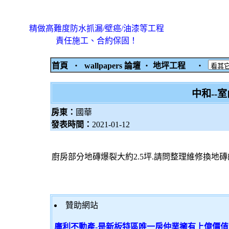
精做高難度防水抓漏/壁癌/油漆等工程
責任施工、合約保固！
首頁
‧
wallpapers 論壇
‧
地坪工程
‧
中和--
房東：
國華
發表時間：
2021-01-12
廚房部分地磚爆裂大約2.5坪.請問整理維修換地磚
贊助網站
廣利不動產-是新板特區唯一房仲業擁有上億價