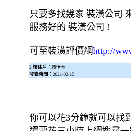
只要多找幾家
裝潢公司
服務好的
裝潢公司
!
可至裝潢評價網
http://ww
3 樓住戶：
賴怡萱
發表時間：
2021-02-15
你可以花3分鐘就可以找
還要花三小時上網搜尋一