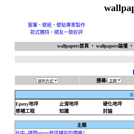
wallp
窗簾、壁紙、壁貼專業製作
款式獨特，網友一致好評
wallpapers首頁
‧
wallpapers論壇
搜尋:
※
Epoxy地坪
止滑地坪
硬化地坪
修補工程
知識
討論
主題
台中--請問epoxy地坪鋪設的價格?