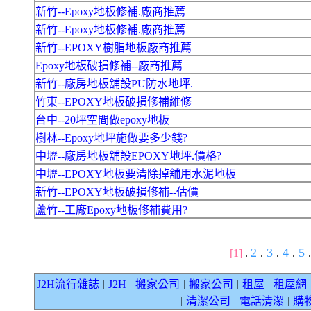
新竹--Epoxy地板修補.廠商推薦
新竹--Epoxy地板修補.廠商推薦
新竹--EPOXY樹脂地板廠商推薦
Epoxy地板破損修補--廠商推薦
新竹--廠房地板舖設PU防水地坪.
竹東--EPOXY地板破損修補維修
台中--20坪空間做epoxy地板
樹林--Epoxy地坪施做要多少錢?
中壢--廠房地板舖設EPOXY地坪.價格?
中壢--EPOXY地板要清除掉舖用水泥地板
新竹--EPOXY地板破損修補--估價
蘆竹--工廠Epoxy地板修補費用?
2
3
4
5
[1]
.
.
.
.
.
J2H流行雜誌
J2H
搬家公司
搬家公司
租屋
租屋網
｜
｜
｜
｜
｜
清潔公司
電話清潔
購
｜
｜
｜