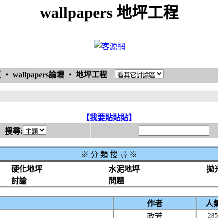
wallpapers 地坪工程
頁
‧
wallpapers論壇
‧
地坪工程
【我要貼貼貼】
搜尋:
※
分 類 搜 尋 ※
硬化地坪
水泥地坪
拋
討論
問題
作者
人
285
政芳