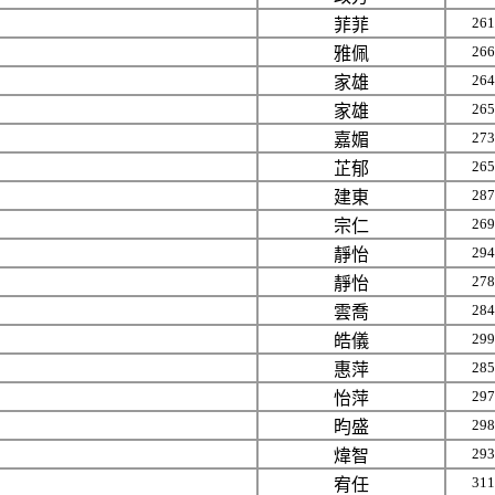
261
菲菲
266
雅佩
264
家雄
265
家雄
273
嘉媚
265
芷郁
287
建東
269
宗仁
294
靜怡
278
靜怡
284
雲喬
299
皓儀
285
惠萍
297
怡萍
298
昀盛
293
煒智
311
宥任