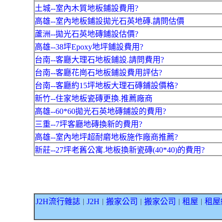
土城--室內木質地板鋪設費用?
高雄--室內地板鋪設拋光石英地磚.請問估價
蘆洲--拋光石英地磚鋪設估價?
高雄--38坪Epoxy地坪鋪設費用?
台南--客廳大理石地板鋪設.請問費用?
台南--客廳花崗石地板鋪設費用評估?
台南--客廳約15坪地板大理石磚鋪設價格?
新竹--住家地板瓷磚更換.推薦廠商
高雄--60*60拋光石英地磚鋪設的費用?
三重--7坪客廳地磚換新的費用?
高雄--室內地坪超耐磨地板施作廠商推薦?
新莊--27坪老舊公寓.地板換新瓷磚(40*40)的費用?
J2H流行雜誌
J2H
搬家公司
搬家公司
租屋
租屋
｜
｜
｜
｜
｜