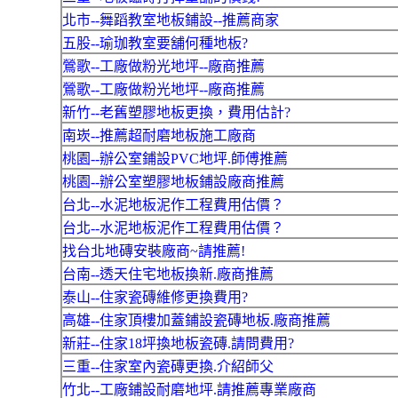
北市--舞蹈教室地板鋪設--推薦商家
五股--瑜珈教室要舖何種地板?
鶯歌--工廠做粉光地坪--廠商推薦
鶯歌--工廠做粉光地坪--廠商推薦
新竹--老舊塑膠地板更換，費用估計?
南崁--推薦超耐磨地板施工廠商
桃園--辦公室鋪設PVC地坪.師傅推薦
桃園--辦公室塑膠地板鋪設廠商推薦
台北--水泥地板泥作工程費用估價？
台北--水泥地板泥作工程費用估價？
找台北地磚安裝廠商~請推薦!
台南--透天住宅地板換新.廠商推薦
泰山--住家瓷磚維修更換費用?
高雄--住家頂樓加蓋鋪設瓷磚地板.廠商推薦
新莊--住家18坪換地板瓷磚.請問費用?
三重--住家室內瓷磚更換.介紹師父
竹北--工廠鋪設耐磨地坪.請推薦專業廠商