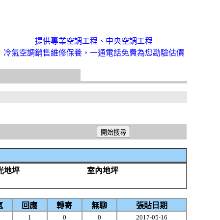
提供專業空調工程、中央空調工程
冷氣空調銷售維修保養，一通電話免費為您勘驗估價
光地坪
室內地坪
氣
回應
轉寄
無聊
張貼日期
1
0
0
2017-05-16