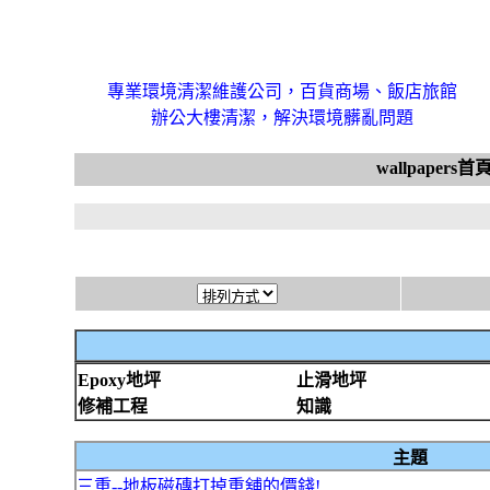
專業環境清潔維護公司，百貨商場、飯店旅館
辦公大樓清潔，解決環境髒亂問題
wallpapers首
Epoxy地坪
止滑地坪
修補工程
知識
主題
三重--地板磁磚打掉重舖的價錢!