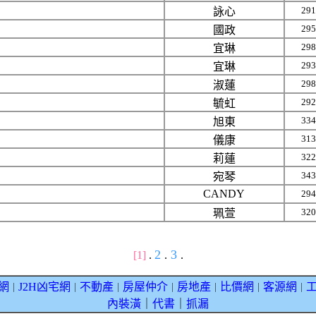
291
詠心
295
國政
298
宜琳
293
宜琳
298
淑蓮
292
毓虹
334
旭東
313
儀康
322
莉蓮
343
宛琴
CANDY
294
320
珮萱
2
3
[1]
.
.
.
網
J2H凶宅網
不動產
房屋仲介
房地產
比價網
客源網
｜
｜
｜
｜
｜
｜
｜
內裝潢
｜
代書
｜
抓漏