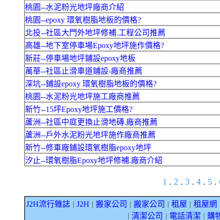
桃園--水泥粉光地坪廠商介紹
桃園--epoxy 環氧樹脂地板的價格?
北投--社區大門外地坪修補.工程公司推薦
高雄--地下室停車場Epoxy地坪施作價格?
新莊--停車場地坪鋪設epoxy地板
萬華--社區止滑車道鋪設-廠商推薦
深坑--鋪設epoxy 環氧樹脂地板的價格?
桃園--水泥粉光地坪施工廠商推薦
新竹--15坪Epoxy地坪施工價格?
蘆洲--社區中庭更換止滑地磚.廠商推薦
蘆洲--戶外水泥粉光地坪施作廠商推薦
新竹--修車廠鋪設環氧樹脂epoxy地坪
汐止--環氧樹脂Epoxy地坪修補.廠商介紹
1
2
3
4
5
.
.
.
.
.
J2H流行雜誌
J2H
搬家公司
搬家公司
租屋
租屋網
｜
｜
｜
｜
｜
清潔公司
電話清潔
購
｜
｜
｜