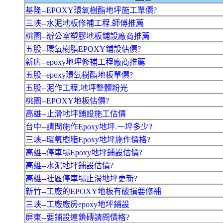
基隆--EPOXY環氧樹酯地坪施工單價?
三峽--水泥地板修補工程.師傅推薦
桃園--辦公室塑膠地板鋪設廠商推薦
五股--環氧樹脂EPOXY鋪設估價?
新店--epoxy地坪修補工程廠商推薦
五股--epoxy環氧樹酯地板單價?
五股--泥作工程,地坪整體粉光
桃園--EPOXY地板估價?
高雄--止滑地坪鋪設施工估價
台中--請問施作Epoxy地坪.一坪多少?
三峽--環氧樹脂Epoxy地坪施作價格?
高雄--停車場Epoxy地坪鋪設估價?
高雄--水泥地坪鋪設估價?
高雄--社區停車場止滑地坪更新?
新竹--工廠的EPOXY地板有破損要修補
三峽--工廠廠房epoxy地坪鋪設
屏東--要鋪設連鎖磚請問價格?