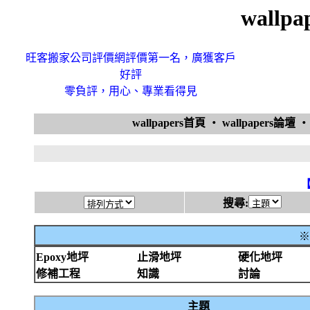
wallp
旺客搬家公司評價網評價第一名，廣獲客戶
好評
零負評，用心、專業看得見
wallpapers首頁
‧
wallpapers論壇
搜尋:
※
Epoxy地坪
止滑地坪
硬化地坪
修補工程
知識
討論
主題