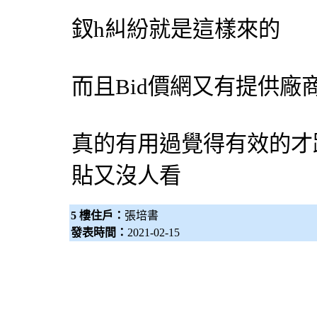
釵h糾紛就是這樣來的
而且
Bid價網
又有提供廠
真的有用過覺得有效的才
貼又沒人看
5 樓住戶：
張培書
發表時間：
2021-02-15