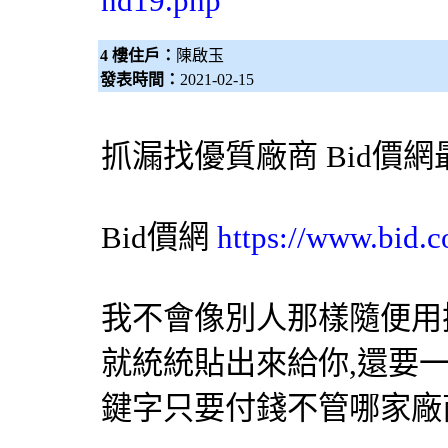
nd19.php
4 樓住戶：
陳啟玉
發表時間：
2021-02-15
抓漏
找優質廠商
Bid價網
Bid價網
https://www.bid.c
我不會像別人那樣隨便用
就統統貼出來給你,還要
鍵字只要付錢不管哪家廠