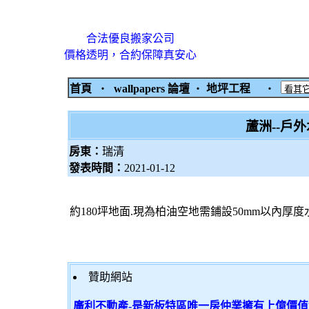
合法優良搬家公司
價格透明，合約保障真安心
首頁
‧
wallpapers 論壇
‧
地坪工程
‧
蘆洲--戶
房東：
瑞清
發表時間：
2021-01-12
約180坪地面.現為柏油空地需鋪設50mm以內厚度
贊助網站
廣利不動產-是新板特區唯一房仲業擁有上億價