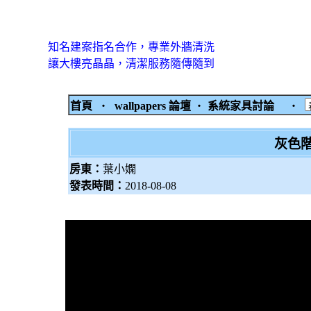
知名建案指名合作，專業外牆清洗
讓大樓亮晶晶，清潔服務隨傳隨到
首頁
‧
wallpapers 論壇
‧
系統家具討論
‧
灰色
房東：
葉小嫻
發表時間：
2018-08-08