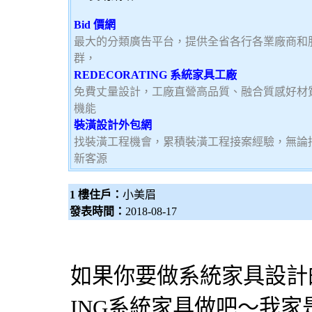
Bid 價網
最大的分類廣告平台，提供全省各行各業廠商和
群，
REDECORATING 系統家具工廠
免費丈量設計，工廠直營高品質、融合質感好材
機能
裝潢設計外包網
找裝潢工程機會，累積裝潢工程接案經驗，無論
新客源
1 樓住戶：
小美眉
發表時間：
2018-08-17
如果你要做
系統家具
設計
ING
系統家具
做吧～我家是