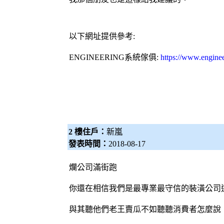
以下網址提供參考:
ENGINEERING
系統傢俱
:
https://www.engine
2 樓住戶：
新嵐
發表時間：
2018-08-17
爛公司滿街跑
你還在相信我們是最專業最守信的
裝潢公司
與其聽他們老王賣瓜不如聽聽消費者怎麼說