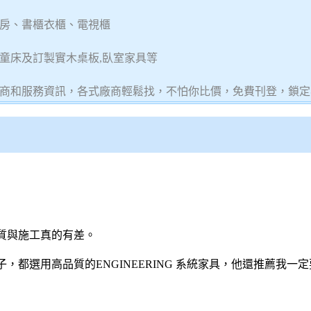
房、書櫃衣櫃、電視櫃
兒童床及訂製實木桌板,臥室家具等
商和服務資訊，各式廠商輕鬆找，不怕你比價，免費刊登，鎖定
質與施工真的有差。
都選用高品質的ENGINEERING
系統家具
，他還推薦我一定