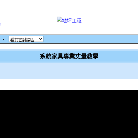
!
‧
系統家具專業丈量教學