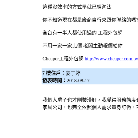
這種沒效率的方式早就已經淘汰
你不知道現在都是廠商自行來跟你聯絡的嗎
全台有一半人都使用過的 工程
外包網
不用一家一家比價 老闆主動報價給你
Cheaper工程
外包網
http://www.cheaper.com.tw
7 樓住戶：
姜于婷
發表時間：
2018-08-17
我個人房子也才剛裝潢好，我覺得服務態度
家具公司，也完全依照個人需求量身訂做，