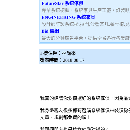
FutureStar 系統傢俱
專業系統櫥櫃、系統家具生產工廠，訂製臥
ENGINEERING 系統家具
設計師訂製系統櫃,拉門,沙發茶几,餐桌椅,
Bid 價網
最大的分類廣告平台，提供全省各行各業廠
1 樓住戶：
林尚來
發表時間：
2018-08-17
我真的建議你要慎選好的
系統傢俱
，因為品
我身邊親友很多都有選購系統傢俱來裝潢房子，
丈量、規劃都免費的喔！
我那個朋友也是這樣給我建議的。