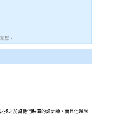
客群，
要找之前幫他們
裝潢
的
設計師
，而且他還說