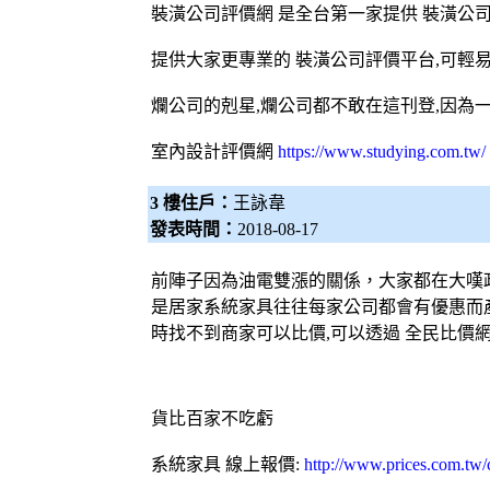
裝潢公司
評價網 是全台第一家提供
裝潢公
提供大家更專業的
裝潢公司
評價平台,可輕
爛公司的剋星,爛公司都不敢在這刊登,因為
室內設計評價網
https://www.studying.com.tw/
3 樓住戶：
王詠韋
發表時間：
2018-08-17
前陣子因為油電雙漲的關係，大家都在大嘆
是居家
系統家具
往往每家公司都會有優惠而
時找不到商家可以比價,可以透過
全民比價
貨比百家不吃虧
系統家具
線上報價:
http://www.prices.com.tw