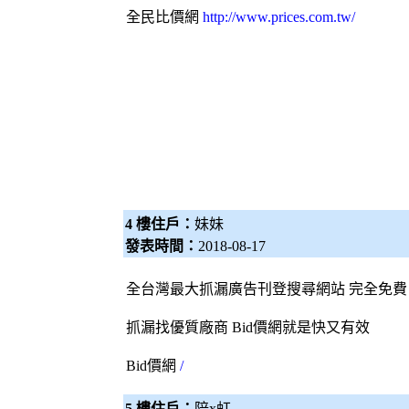
全民比價網
http://www.prices.com.tw/
4 樓住戶：
妹妹
發表時間：
2018-08-17
全台灣最大
抓漏
廣告刊登搜尋網站 完全免費
抓漏
找優質廠商
Bid價網
就是快又有效
Bid價網
/
5 樓住戶：
陪x虹