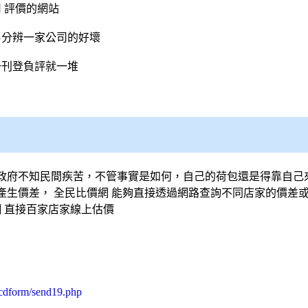
司
評價的網站
易分辨一家公司的好壞
一刊登負評就一堆
政府不知民間疾苦，不管事實是如何，自己的荷包還是得靠自己
產生價差，
全民比價網
能夠直接透過網路查詢不同店家的價差或
網
直接百家店家線上估價
/cdform/send19.php