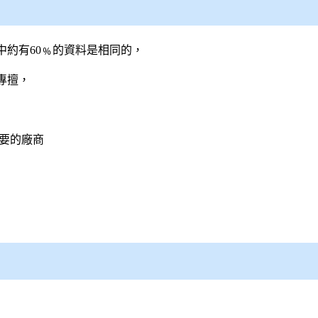
中約有60﹪的資料是相同的，
專擅，
要的廠商