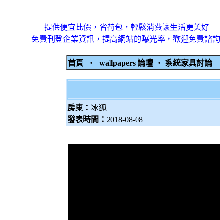
提供便宜比價，省荷包，輕鬆消費讓生活更美好
免費刊登企業資訊，提高網站的曝光率，歡迎免費諮詢
首頁
‧
wallpapers 論壇
‧
系統家具討論
房東：
冰狐
發表時間：
2018-08-08