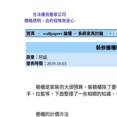
合法優良搬家公司
價格透明，合約保障真安心
首頁
‧
wallpapers 論壇
‧
系統家具討論
‧
裝修櫥櫃
房東：
阿誠
發表時間：
2019-10-03
櫥櫃是家裝的大頭預算，裝櫥櫃除了要
手、拉藍等，下面整理了一些相關的知識，
櫥櫃的計價方法