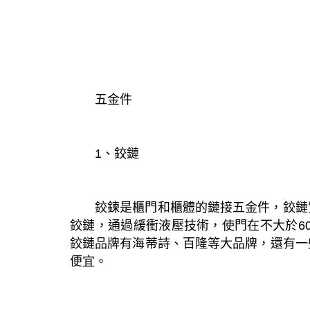
五金件
1、鉸鏈
鉸鍊是櫃門和櫃體的鏈接五金件，鉸鏈
鉸鏈，通過緩衝液壓技術，使門在不大於6
鉸鏈品牌有海蒂詩、百隆等大品牌，還有一
便宜。