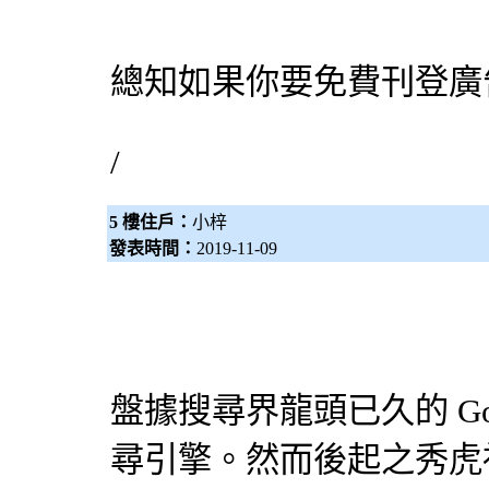
總知如果你要免費刊登廣
/
5 樓住戶：
小梓
發表時間：
2019-11-09
盤據搜尋界龍頭已久的 Go
尋引擎
。然而後起之秀虎