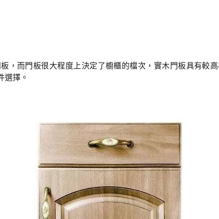
門板，而門板很大程度上決定了櫥櫃的檔次，實木門板具有較高
件選擇。