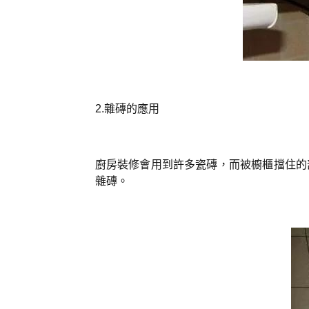
2.雜磚的應用
廚房裝修會用到許多瓷磚，而被櫥櫃擋住的
雜磚。