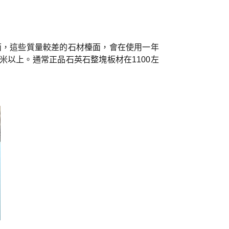
面，這些質量較差的石材檯面，會在使用一年
每米以上。
通常正品石英石整塊板材在1100左