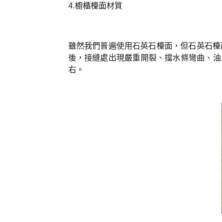
4.櫥櫃檯面材質
雖然我們普遍使用石英石檯面，但石英石檯
後，接縫處出現嚴重開裂、擋水條彎曲、油
右。