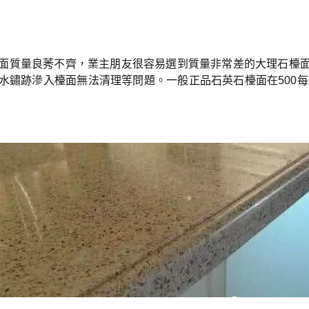
面質量良莠不齊，業主朋友很容易選到質量非常差的大理石檯
水鏽跡滲入檯面無法清理等問題。
一般正品石英石檯面在500