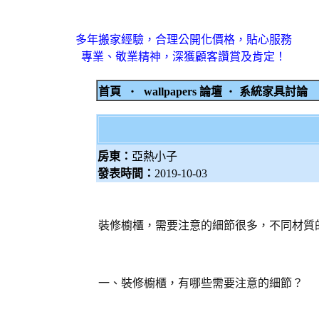
多年搬家經驗，合理公開化價格，貼心服務
專業、敬業精神，深獲顧客讚賞及肯定！
首頁
‧
wallpapers 論壇
‧
系統家具討論
房東：
亞熱小子
發表時間：
2019-10-03
裝修櫥櫃，需要注意的細節很多，不同材質
一、裝修櫥櫃，有哪些需要注意的細節？