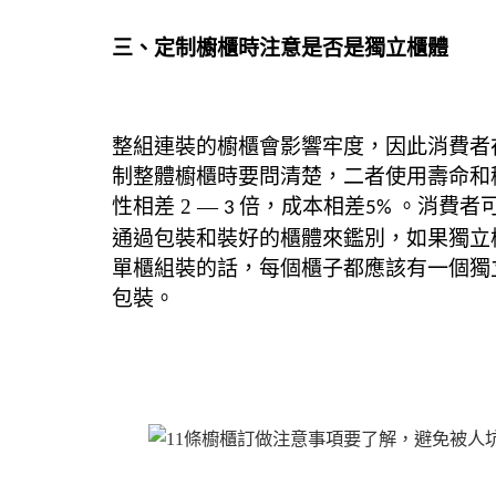
三、定制櫥櫃時注意是否是獨立櫃體
整組連裝的櫥櫃會影響牢度，因此消費者
制
整體櫥櫃時要問清楚，二者使用壽命和
性相差
2
—
倍，成本相差
。
消費者
3
5%
通過包裝和裝好的櫃體來鑑別，如果獨立
單櫃組裝的話，每個櫃子都應該有一個獨
包裝。