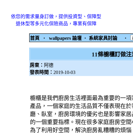
依您的需求量身訂做，提供投資型、保障型
退休型等多元化保險商品，專業有保障
首頁
‧
wallpapers 論壇
‧
系統家具討論
‧
11條櫥櫃訂做
房東：
阿德
發表時間：
2019-10-03
櫥櫃是我們廚房生活裡面最為重要的一項
產品，一個家庭的生活品質不僅表現在於
廳、臥室，廚房環境的優劣也是影響家居
的一個重要指標。
現在很多家庭廚房空間
為了利用好空間，解決廚房亂糟糟的煩惱