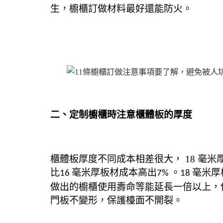
生，櫥櫃訂做材料最好還能防火。
二、定制櫥櫃時注意櫃體板的厚度
櫃體板厚度不同成本相差很大，
18
毫米
比
毫米厚板材成本高出
。
毫米厚
16
7%
18
做出的櫥櫃使用壽命等能延長一倍以上，
門板不變形，保護檯面不開裂。