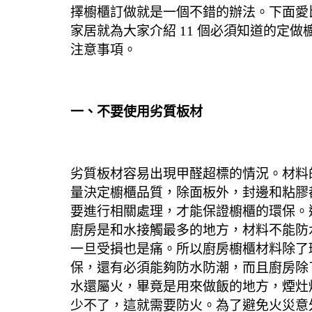
擇櫥櫃訂做就是一個不錯的辦法。
下面
愛
家居
就為大家介紹
11
個必須知道的定做
注意事項。
一、不要使用劣質板材
劣質板材容易出現甲醛超標的情況。
材料
量決定櫥櫃品質，除面板外，封邊和粘膠
要進行相關處理，才能保證櫥櫃的環保。
廚房是和水接觸最多的地方，材料不能防
一旦受損也是痛。
所以廚房櫥櫃材料除了
保，還有必須能夠防水防潮，而且廚房除
水還屬火，畢竟是用來做飯的地方，煙灶
少不了，這就需要防火。
為了避免火災意