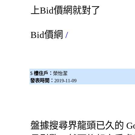
上
Bid價網
就對了
Bid價網
/
5 樓住戶：
榮怡潔
發表時間：
2019-11-09
盤據搜尋界龍頭已久的 Go