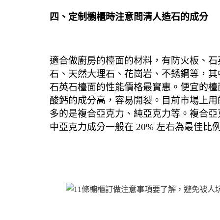
四、定制櫥櫃時注意問清人造石的成分
適合做廚房的檯面的材料，有防火板、
石
石
、天然大理石、花崗岩、不銹鋼等，其
石英石
檯面的性能價格
最實惠
。
便宜的檯
酸鈣的成分高，容易開裂。
目前市場上用
多的是複合亞克力、純亞克力等。
複合亞
中亞克力成分一般在
20%
左右為最佳比