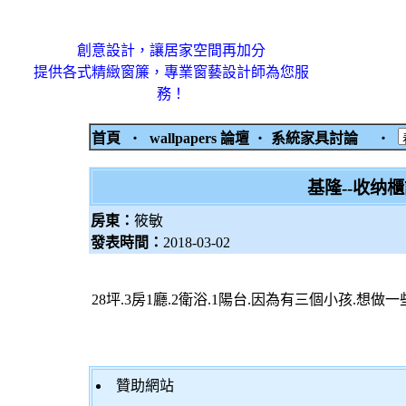
創意設計，讓居家空間再加分
提供各式精緻窗簾，專業窗藝設計師為您服
務！
首頁
‧
wallpapers 論壇
‧
系統家具討論
‧
基隆--收纳
房東：
筱敏
發表時間：
2018-03-02
28坪.3房1廳.2衛浴.1陽台.因為有三個小孩.想
贊助網站