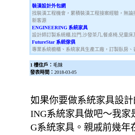
裝潢設計外包網
找裝潢工程機會，累積裝潢工程接案經驗，無論
新客源
ENGINEERING 系統家具
設計師訂製系統櫃,拉門,沙發茶几,餐桌椅,兒童
FutureStar 系統傢俱
專業系統櫥櫃、系統家具生產工廠，訂製臥房、
1 樓住戶：
毛妹
發表時間：
2018-03-05
如果你要做
系統家具
設計
ING
系統家具
做吧～我家是
G
系統家具
。親戚前幾年